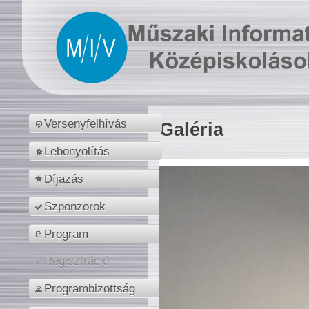
Versenyfelhívás
Galéria
Lebonyolítás
Díjazás
Szponzorok
Program
Regisztráció
Programbizottság