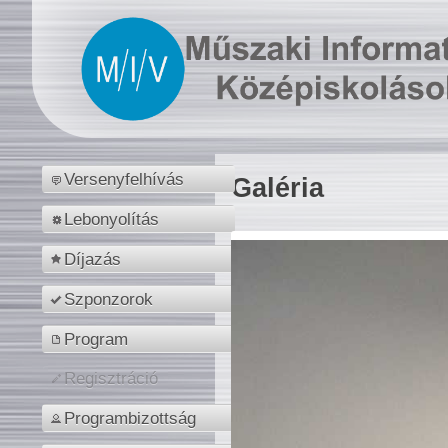
Versenyfelhívás
Galéria
Lebonyolítás
Díjazás
Szponzorok
Program
Regisztráció
Programbizottság