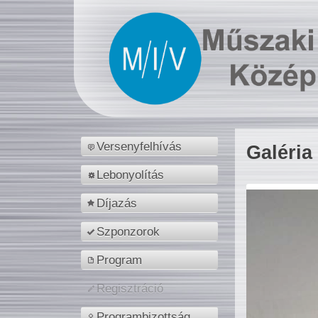
Versenyfelhívás
Galéria
Lebonyolítás
Díjazás
Szponzorok
Program
Regisztráció
Programbizottság