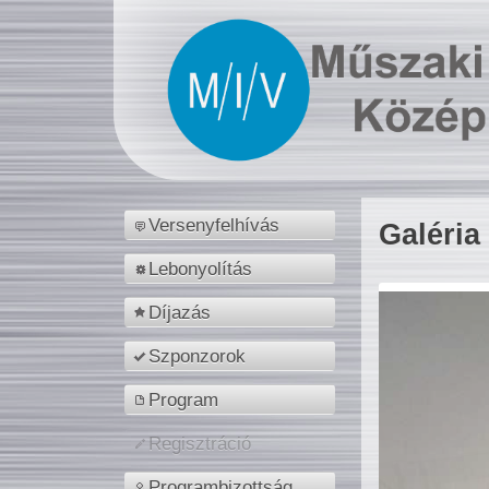
Versenyfelhívás
Galéria
Lebonyolítás
Díjazás
Szponzorok
Program
Regisztráció
Programbizottság