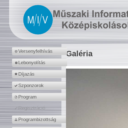
Versenyfelhívás
Galéria
Lebonyolítás
Díjazás
Szponzorok
Program
Regisztráció
Programbizottság