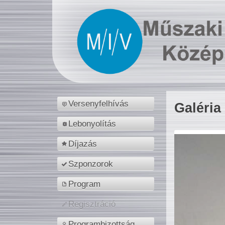
Versenyfelhívás
Galéria
Lebonyolítás
Díjazás
Szponzorok
Program
Regisztráció
Programbizottság