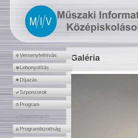
Versenyfelhívás
Galéria
Lebonyolítás
Díjazás
Szponzorok
Program
Regisztráció
Programbizottság