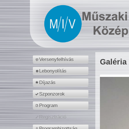
Versenyfelhívás
Galéria
Lebonyolítás
Díjazás
Szponzorok
Program
Regisztráció
Programbizottság