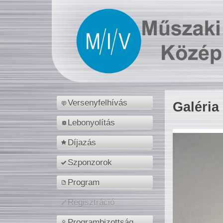
Versenyfelhívás
Galéria
Lebonyolítás
Díjazás
Szponzorok
Program
Regisztráció
Programbizottság