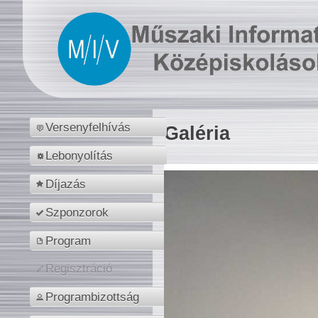
Versenyfelhívás
Galéria
Lebonyolítás
Díjazás
Szponzorok
Program
Regisztráció
Programbizottság