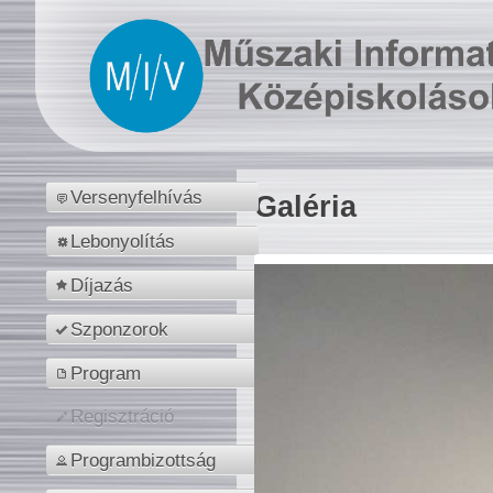
Versenyfelhívás
Galéria
Lebonyolítás
Díjazás
Szponzorok
Program
Regisztráció
Programbizottság