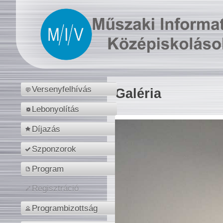
Versenyfelhívás
Galéria
Lebonyolítás
Díjazás
Szponzorok
Program
Regisztráció
Programbizottság