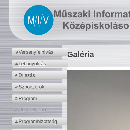
Versenyfelhívás
Galéria
Lebonyolítás
Díjazás
Szponzorok
Program
Regisztráció
Programbizottság