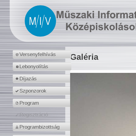
Versenyfelhívás
Galéria
Lebonyolítás
Díjazás
Szponzorok
Program
Regisztráció
Programbizottság