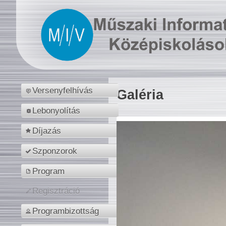
Versenyfelhívás
Galéria
Lebonyolítás
Díjazás
Szponzorok
Program
Regisztráció
Programbizottság