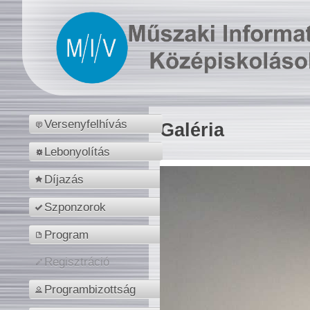
Versenyfelhívás
Galéria
Lebonyolítás
Díjazás
Szponzorok
Program
Regisztráció
Programbizottság