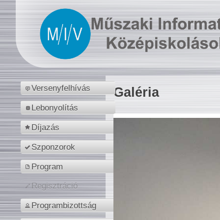
Versenyfelhívás
Galéria
Lebonyolítás
Díjazás
Szponzorok
Program
Regisztráció
Programbizottság