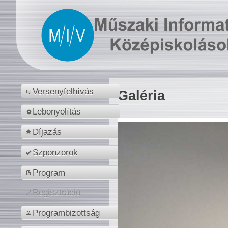
Versenyfelhívás
Galéria
Lebonyolítás
Díjazás
Szponzorok
Program
Regisztráció
Programbizottság