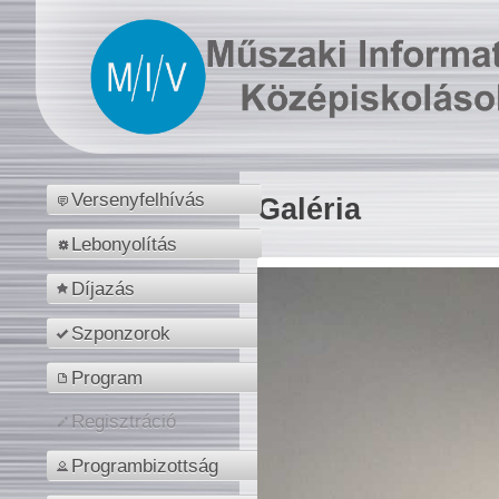
Versenyfelhívás
Galéria
Lebonyolítás
Díjazás
Szponzorok
Program
Regisztráció
Programbizottság