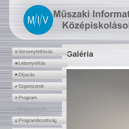
Versenyfelhívás
Galéria
Lebonyolítás
Díjazás
Szponzorok
Program
Regisztráció
Programbizottság