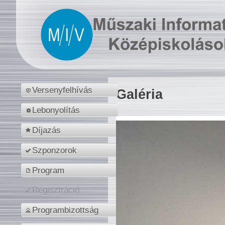
Versenyfelhívás
Galéria
Lebonyolítás
Díjazás
Szponzorok
Program
Regisztráció
Programbizottság