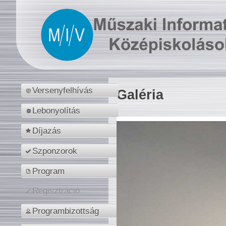
Versenyfelhívás
Galéria
Lebonyolítás
Díjazás
Szponzorok
Program
Regisztráció
Programbizottság