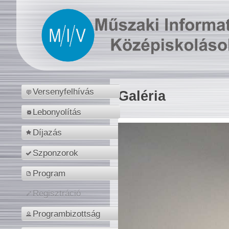
Versenyfelhívás
Galéria
Lebonyolítás
Díjazás
Szponzorok
Program
Regisztráció
Programbizottság