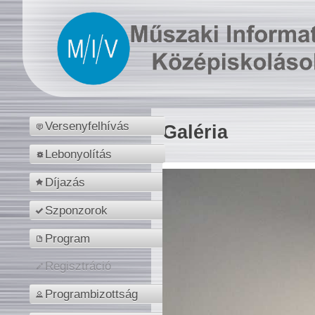
Versenyfelhívás
Galéria
Lebonyolítás
Díjazás
Szponzorok
Program
Regisztráció
Programbizottság