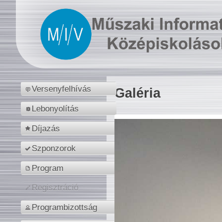
Versenyfelhívás
Galéria
Lebonyolítás
Díjazás
Szponzorok
Program
Regisztráció
Programbizottság