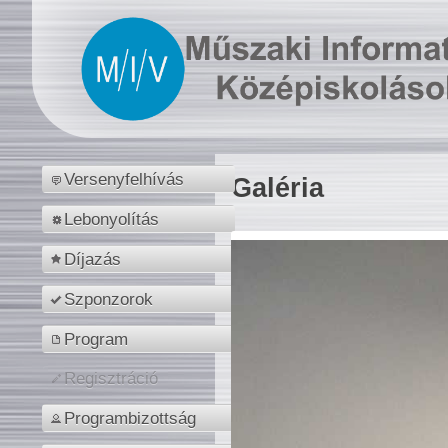
Versenyfelhívás
Galéria
Lebonyolítás
Díjazás
Szponzorok
Program
Regisztráció
Programbizottság