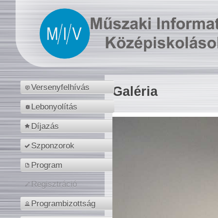
Versenyfelhívás
Galéria
Lebonyolítás
Díjazás
Szponzorok
Program
Regisztráció
Programbizottság