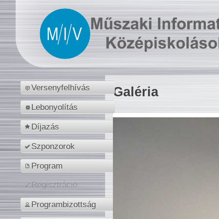
Versenyfelhívás
Galéria
Lebonyolítás
Díjazás
Szponzorok
Program
Regisztráció
Programbizottság