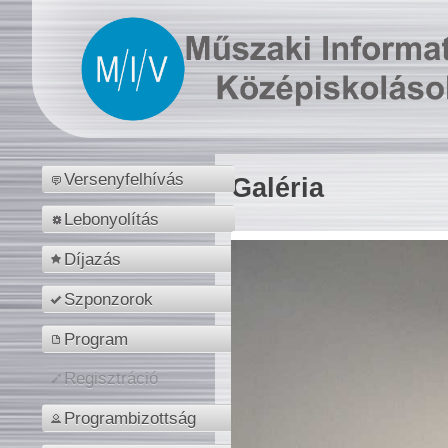
Versenyfelhívás
Galéria
Lebonyolítás
Díjazás
Szponzorok
Program
Regisztráció
Programbizottság