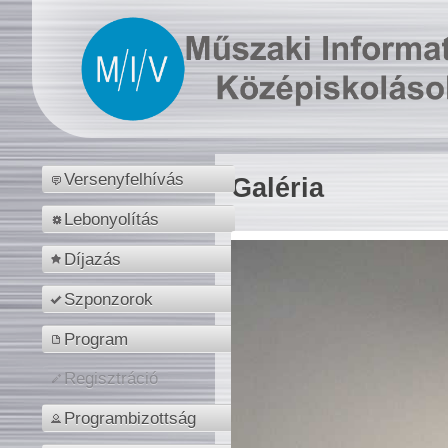
Versenyfelhívás
Galéria
Lebonyolítás
Díjazás
Szponzorok
Program
Regisztráció
Programbizottság