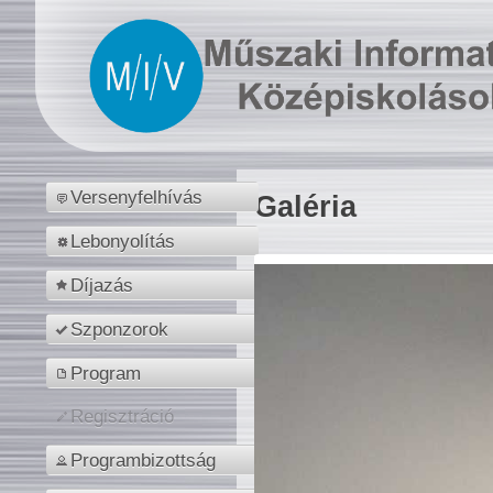
Versenyfelhívás
Galéria
Lebonyolítás
Díjazás
Szponzorok
Program
Regisztráció
Programbizottság