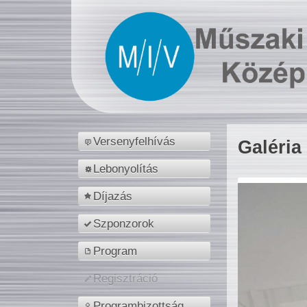
Versenyfelhívás
Galéria
Lebonyolítás
Díjazás
Szponzorok
Program
Regisztráció
Programbizottság