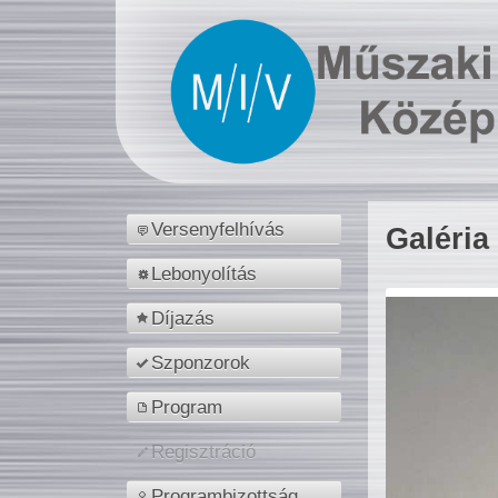
Versenyfelhívás
Galéria
Lebonyolítás
Díjazás
Szponzorok
Program
Regisztráció
Programbizottság