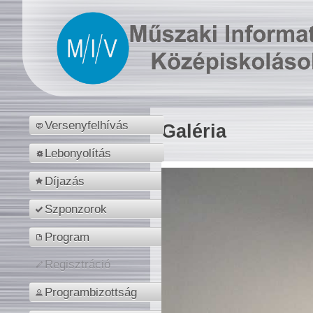
Versenyfelhívás
Galéria
Lebonyolítás
Díjazás
Szponzorok
Program
Regisztráció
Programbizottság