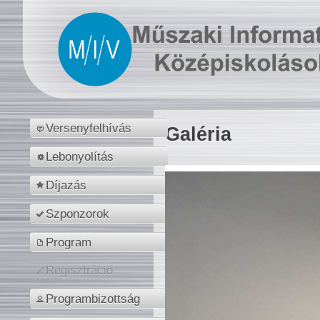
Versenyfelhívás
Galéria
Lebonyolítás
Díjazás
Szponzorok
Program
Regisztráció
Programbizottság