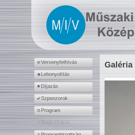
Versenyfelhívás
Galéria
Lebonyolítás
Díjazás
Szponzorok
Program
Regisztráció
Programbizottság