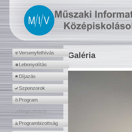
Versenyfelhívás
Galéria
Lebonyolítás
Díjazás
Szponzorok
Program
Regisztráció
Programbizottság