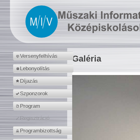
Versenyfelhívás
Galéria
Lebonyolítás
Díjazás
Szponzorok
Program
Regisztráció
Programbizottság