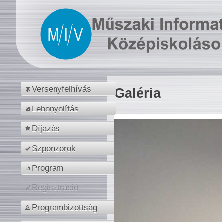
Versenyfelhívás
Galéria
Lebonyolítás
Díjazás
Szponzorok
Program
Regisztráció
Programbizottság