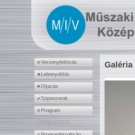
Versenyfelhívás
Galéria
Lebonyolítás
Díjazás
Szponzorok
Program
Regisztráció
Programbizottság