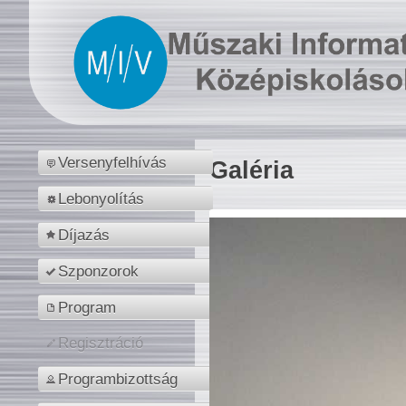
Versenyfelhívás
Galéria
Lebonyolítás
Díjazás
Szponzorok
Program
Regisztráció
Programbizottság