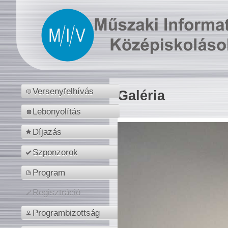
Versenyfelhívás
Galéria
Lebonyolítás
Díjazás
Szponzorok
Program
Regisztráció
Programbizottság