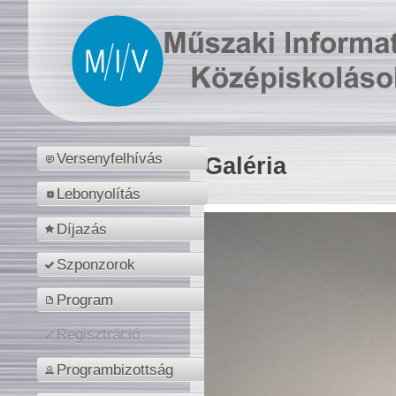
Versenyfelhívás
Galéria
Lebonyolítás
Díjazás
Szponzorok
Program
Regisztráció
Programbizottság