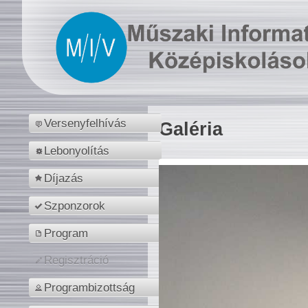
Versenyfelhívás
Galéria
Lebonyolítás
Díjazás
Szponzorok
Program
Regisztráció
Programbizottság