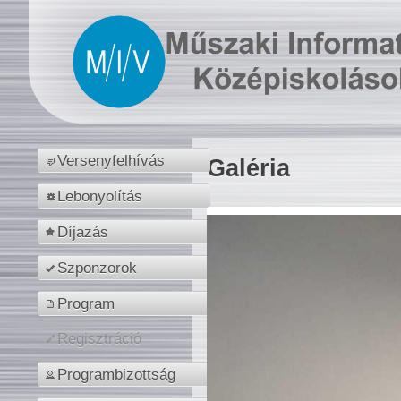
Versenyfelhívás
Galéria
Lebonyolítás
Díjazás
Szponzorok
Program
Regisztráció
Programbizottság