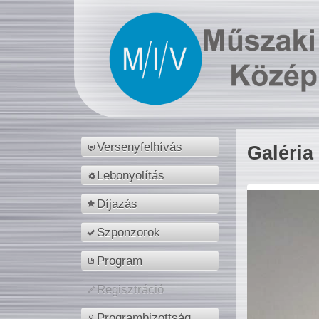
Versenyfelhívás
Galéria
Lebonyolítás
Díjazás
Szponzorok
Program
Regisztráció
Programbizottság