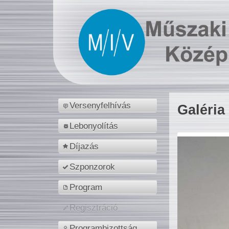
Versenyfelhívás
Galéria
Lebonyolítás
Díjazás
Szponzorok
Program
Regisztráció
Programbizottság