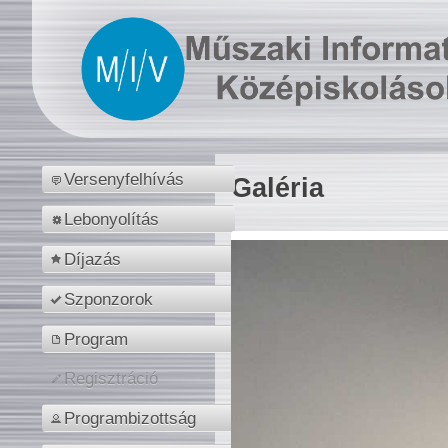
Versenyfelhívás
Galéria
Lebonyolítás
Díjazás
Szponzorok
Program
Regisztráció
Programbizottság