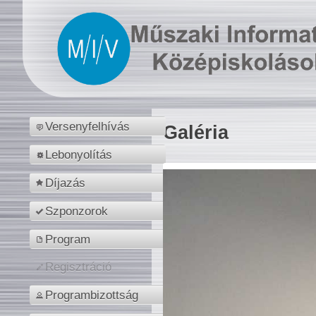
Versenyfelhívás
Galéria
Lebonyolítás
Díjazás
Szponzorok
Program
Regisztráció
Programbizottság