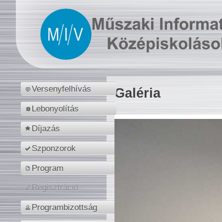
Versenyfelhívás
Galéria
Lebonyolítás
Díjazás
Szponzorok
Program
Regisztráció
Programbizottság